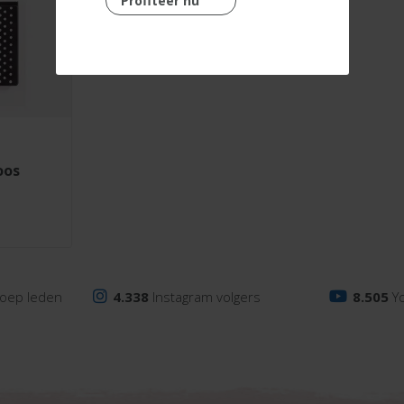
Profiteer nu
oos
oep leden
4.338
Instagram volgers
8.505
Y