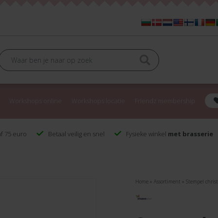
Workshops online
Workshops locatie
Friendz membership
f 75 euro
Betaal veilig en snel
Fysieke winkel
met brasserie
Home
»
Assortiment
»
Stempel chris