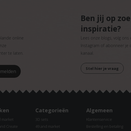
Ben jij op zo
inspiratie?
plande online
Lees onze blogs, volg ons
onze
Instagram of abonneer je
ter te laten.
kanaal.
Stel hier je vraag
ken
Categorieën
Algemeen
d market
3D sets
Klantenservice
and Create
49 and market
Bestelling en betaling