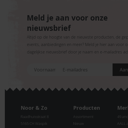
Meld je aan voor onze
nieuwsbrief
Altijd op de hoogte van de nieuwste producten, de ge
events, aanbiedingen en meer? Meld je hier aan voor 
dagelijkse nieuwsbrief door je naam en e-mailadres ach
Noor & Zo
Producten
Mer
Raadhuisstraat 8
Assortiment
49 an
5165 CH Waspik
Nieuw
AALL 