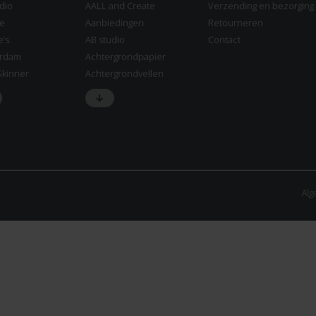
dio
AALL and Create
Verzending en bezorging
ne
Aanbiedingen
Retourneren
e’s
AB studio
Contact
rdam
Achtergrondpapier
Skinner
Achtergrondvellen
Alg