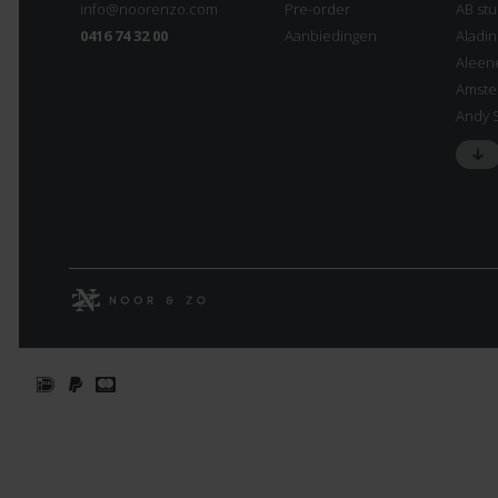
info@noorenzo.com
Pre-order
AB stu
0416 74 32 00
Aanbiedingen
Aladi
Aleen
Amste
Andy 