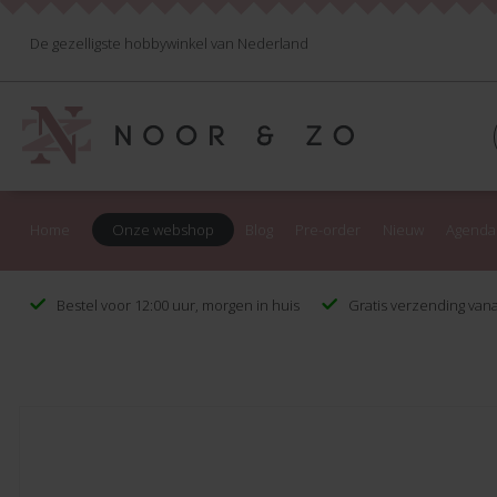
De gezelligste hobbywinkel van Nederland
Home
Onze webshop
Blog
Pre-order
Nieuw
Agenda
Bestel voor 12:00 uur, morgen in huis
Gratis verzending vana