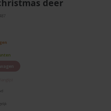
christmas deer
P487
agen
punten
lwagen
anglijst
wd
elijk