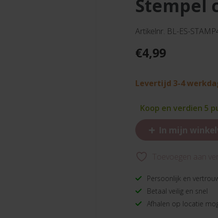
stempel 
Artikelnr. BL-ES-STAM
€
4,99
Levertijd 3-4 werkd
Koop en verdien 5 
+
In mijn winke
Toevoegen aan verl
Persoonlijk en vertrou
Betaal veilig en snel
Afhalen op locatie mog