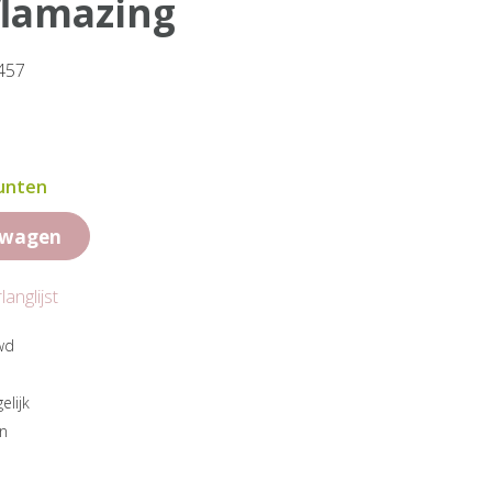
flamazing
P457
punten
lwagen
anglijst
wd
elijk
en