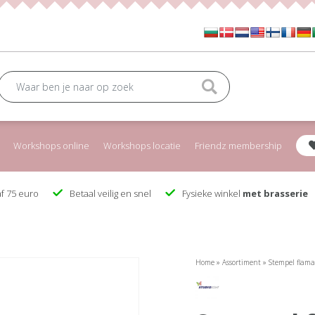
Workshops online
Workshops locatie
Friendz membership
f 75 euro
Betaal veilig en snel
Fysieke winkel
met brasserie
Home
»
Assortiment
»
Stempel flam