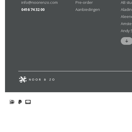
info@noorenzo.com
Pre-order
AB stu
0416 74 32 00
Aanbiedingen
Aladi
Aleen
Amste
Andy 