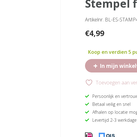
stempel 
Artikelnr. BL-ES-STAM
€
4,99
Koop en verdien 5 
+
In mijn winke
Toevoegen aan verl
Persoonlijk en vertrou
Betaal veilig en snel
Afhalen op locatie mog
Levertijd 2-3 werkdag