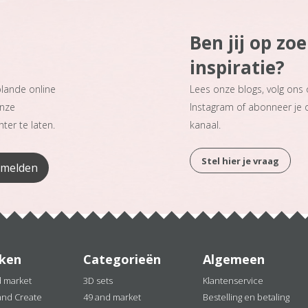
Ben jij op zo
inspiratie?
plande online
Lees onze blogs, volg ons
onze
Instagram of abonneer je
ter te laten.
kanaal.
Stel hier je vraag
ken
Categorieën
Algemeen
d market
3D sets
Klantenservice
and Create
49 and market
Bestelling en betaling