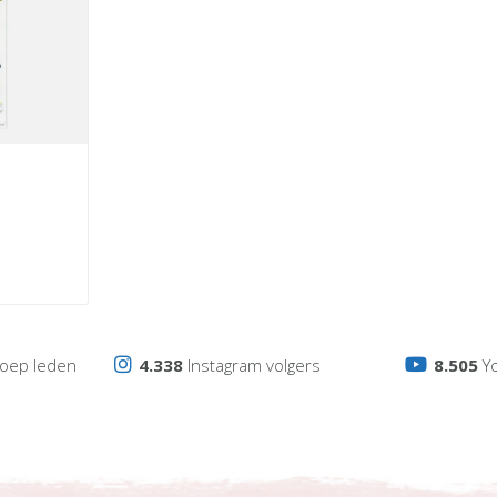
oep leden
4.338
Instagram volgers
8.505
Y