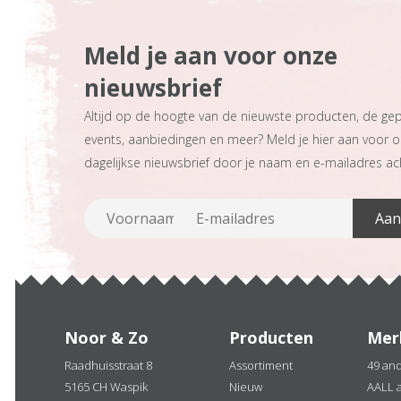
Meld je aan voor onze
nieuwsbrief
Altijd op de hoogte van de nieuwste producten, de ge
events, aanbiedingen en meer? Meld je hier aan voor 
dagelijkse nieuwsbrief door je naam en e-mailadres ach
Noor & Zo
Producten
Mer
Raadhuisstraat 8
Assortiment
49 an
5165 CH Waspik
Nieuw
AALL 