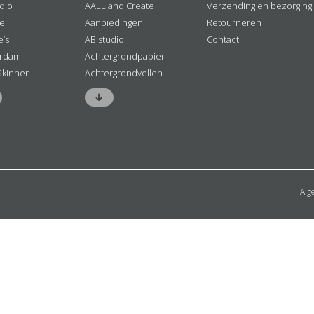
dio
AALL and Create
Verzending en bezorging
ne
Aanbiedingen
Retourneren
e’s
AB studio
Contact
rdam
Achtergrondpapier
Skinner
Achtergrondvellen
Alg