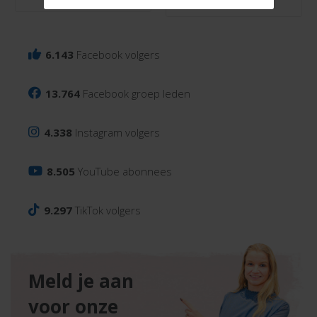
6.143
Facebook volgers
13.764
Facebook groep leden
4.338
Instagram volgers
8.505
YouTube abonnees
9.297
TikTok volgers
Meld je aan
voor onze