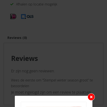
Afhalen op locatie mogelijk
Reviews (0)
Reviews
Er zijn nog geen reviewen.
Wees de eerste om “Stempel winter season groot” te
beoordelen
Je moet ingelogd zijn om een review te plaatsen.