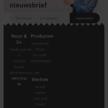
nieuwsbrief
Noor &
Producten
Zo
Assortiment
Nieuw
Raadhuisstraat
Pre-order
8
Aanbiedingen
5165 CH
Waspik
info@noorenzo.com
0416 74 32
Merken
00
49 and
market
AALL and
Create