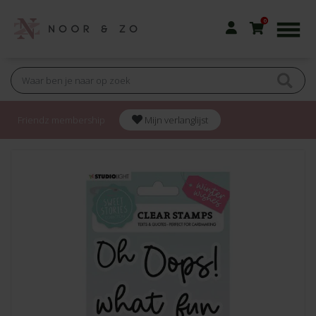
0
Friendz membership
Mijn verlanglijst