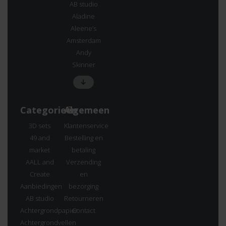
AB studio
Aladine
Aleene’s
Amsterdam
Andy
Skinner
Categorieën
Algemeen
3D sets
Klantenservice
49 and
Bestelling en
market
betaling
AALL and
Verzending
Create
en
Aanbiedingen
bezorging
AB studio
Retourneren
Achtergrondpapier
Contact
Achtergrondvellen