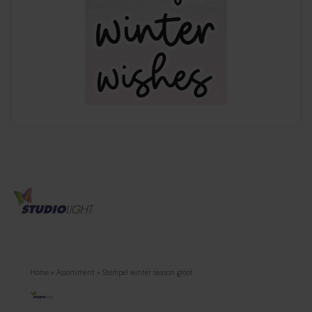
Home
»
Assortiment
»
Stempel winter season groot