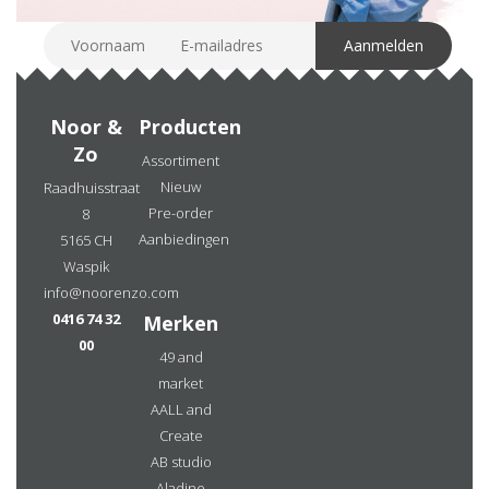
Noor &
Producten
Zo
Assortiment
Nieuw
Raadhuisstraat
Pre-order
8
Aanbiedingen
5165 CH
Waspik
info@noorenzo.com
0416 74 32
Merken
00
49 and
market
AALL and
Create
AB studio
Aladine