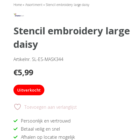
Home
»
Assortiment
»
Stencil embroidery large daisy
stencil embroidery large
daisy
Artikelnr. SL-ES-MASK344
€
5,99
Uitverkocht
Toevoegen aan verlanglijst
Persoonlijk en vertrouwd
Betaal veilig en snel
Afhalen op locatie mogelijk