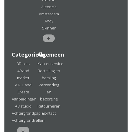
Aleene’s
Amsterdam
Andy
Skinner
Categorieën
Algemeen
3D sets
Klantenservice
49 and
Bestelling en
market
betaling
AALL and
Verzending
Create
en
Aanbiedingen
bezorging
AB studio
Retourneren
Achtergrondpapier
Contact
Achtergrondvellen