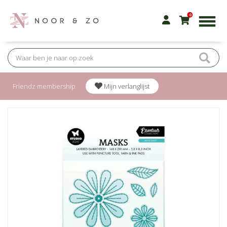
0
Friendz membership
Mijn verlanglijst