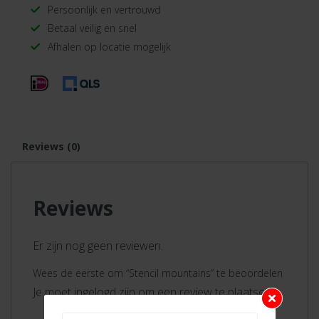
Persoonlijk en vertrouwd
Betaal veilig en snel
Afhalen op locatie mogelijk
Reviews (0)
Reviews
Er zijn nog geen reviewen.
Wees de eerste om “Stencil mountains” te beoordelen
Je moet ingelogd zijn om een review te plaatsen.