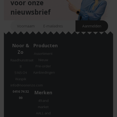
voor onze
nieuwsbrief
Noor &
Producten
Zo
Assortiment
Nieuw
Raadhuisstraat
Pre-order
8
Aanbiedingen
5165 CH
Waspik
info@noorenzo.com
0416 74 32
Merken
00
49 and
market
AALL and