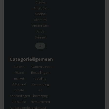
Create
AB studio
Aladine
Aleene’s
Amsterdam
Andy
Skinner
Categorieën
Algemeen
3D sets
Klantenservice
49 and
Bestelling en
market
betaling
AALL and
Verzending
Create
en
Aanbiedingen
bezorging
AB studio
Retourneren
Achtergrondpapier
Contact