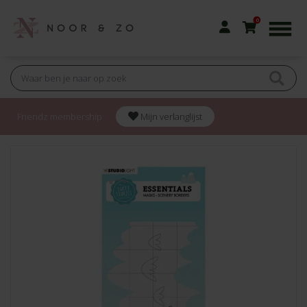
0
Friendz membership
Mijn verlanglijst