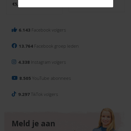
€
25,99
€
5,99
6.143
Facebook volgers
13.764
Facebook groep leden
4.338
Instagram volgers
8.505
YouTube abonnees
9.297
TikTok volgers
Meld je aan