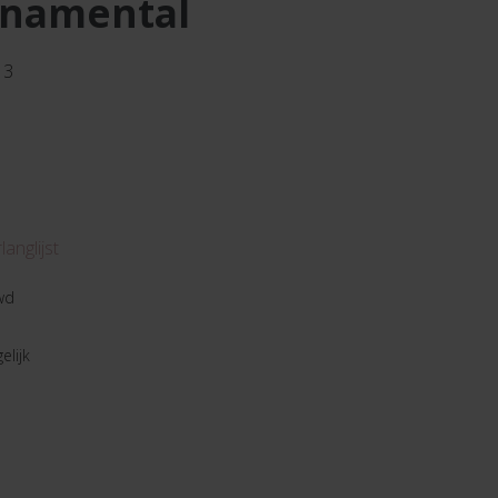
 onamental
13
anglijst
wd
elijk