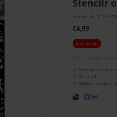
stencilr
Artikelnr. SL-FF-MASK3
€
4,99
Uitverkocht
Toevoegen aan verl
Persoonlijk en vertrou
Betaal veilig en snel
Afhalen op locatie mog