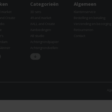
ken
Categorieën
Algemeen
d market
3D sets
Klantenservice
and Create
49 and market
Bestelling en betaling
dio
AALL and Create
Verzending en bezorging
ne
Aanbiedingen
Retourneren
e’s
AB studio
Contact
rdam
Achtergrondpapier
Skinner
Achtergrondvellen
Alg