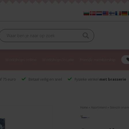
Workshops online
Workshops locatie
Friendz membership
f 75 euro
Betaal veilig en snel
Fysieke winkel
met brasserie
Home
»
Assortiment
»
Stencilr onam