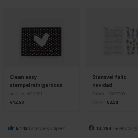
clean easy
stansvel feliz
stempelreinigerdoos
navidad
Artikelnr. 1009-001
Artikelnr. 3003/0001
Oorspronkelij
Huidige
€
12,50
€
4,99
€
2,50
prijs
prijs
was:
is:
€4,99.
€2,50.
6.143
Facebook volgers
13.764
Facebook gr