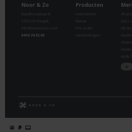
Noor & Zo
Producten
Mer
Raadhuisstraat 8
Assortiment
49 an
5165 CH Waspik
Nieuw
AALL 
info@noorenzo.com
Pre-order
AB stu
0416 74 32 00
Aanbiedingen
Aladi
Aleen
Amste
Andy 