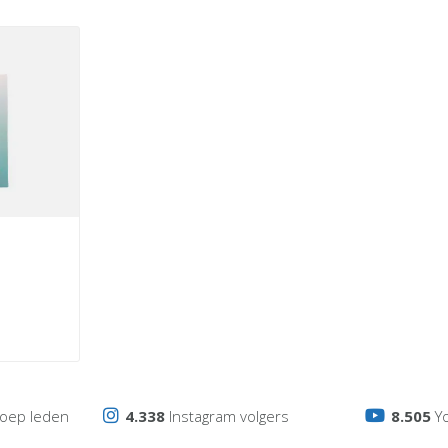
oep leden
4.338
Instagram volgers
8.505
Y