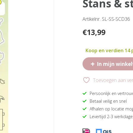
stans & 
Artikelnr. SL-SS-SCD36
€
13,99
Koop en verdien 14
+
In mijn winke
Toevoegen aan verl
Persoonlijk en vertrou
Betaal veilig en snel
Afhalen op locatie mog
Levertijd 2-3 werkdag