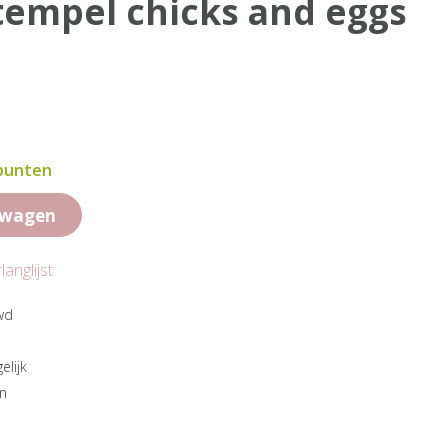
stempel chicks and eggs
 punten
lwagen
anglijst
wd
elijk
en