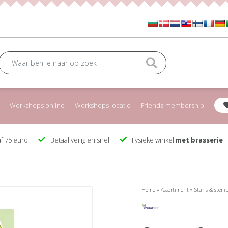
Workshops online
Workshops locatie
Friendz membership
f 75 euro
Betaal veilig en snel
Fysieke winkel
met brasserie
Home
»
Assortiment
»
Stans & stemp