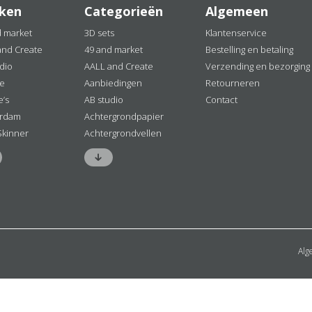
ken
Categorieën
Algemeen
d market
3D sets
Klantenservice
and Create
49 and market
Bestelling en betaling
dio
AALL and Create
Verzending en bezorging
ne
Aanbiedingen
Retourneren
e’s
AB studio
Contact
rdam
Achtergrondpapier
Skinner
Achtergrondvellen
Alg