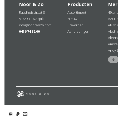
Noor & Zo
Producten
Mer
Raadhuisstraat 8
Assortiment
49 an
5165 CH Waspik
Nieuw
AALL 
info@noorenzo.com
Pre-order
AB stu
0416 74 32 00
Aanbiedingen
Aladi
Aleen
Amste
Andy 