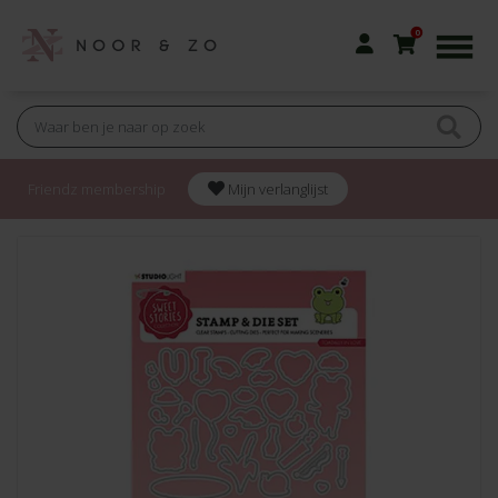
0
Friendz membership
Mijn verlanglijst