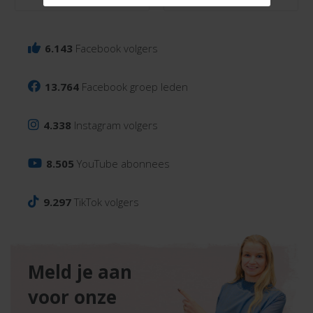
6.143
Facebook volgers
13.764
Facebook groep leden
4.338
Instagram volgers
8.505
YouTube abonnees
9.297
TikTok volgers
Meld je aan
voor onze