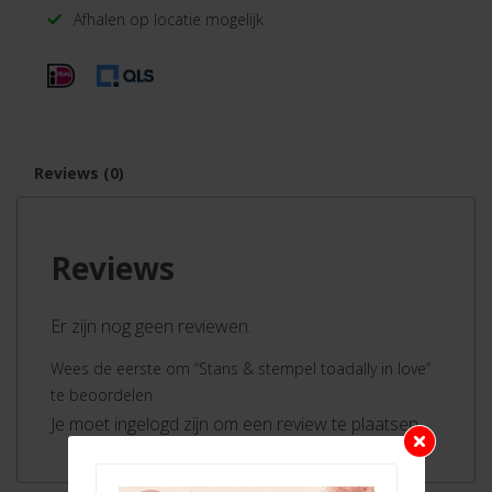
Afhalen op locatie mogelijk
Reviews (0)
Reviews
Er zijn nog geen reviewen.
Wees de eerste om “Stans & stempel toadally in love”
te beoordelen
Je moet ingelogd zijn om een review te plaatsen.