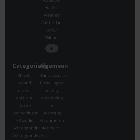
AB studio
Aladine
Aleene’s
Amsterdam
Andy
Skinner
Categorieën
Algemeen
3D sets
Klantenservice
49 and
Bestelling en
market
betaling
AALL and
Verzending
Create
en
Aanbiedingen
bezorging
AB studio
Retourneren
Achtergrondpapier
Contact
Achtergrondvellen