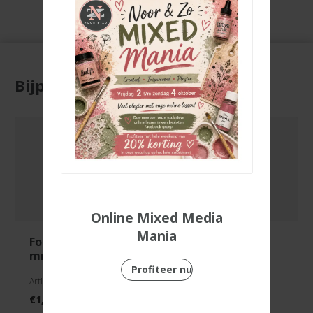
Bijpassende producten
Online Mixed Media
Mania
foamtape 0,5
blending brush
mm
storage holder
Profiteer nu
Artikelnr. SL-ES-FOAMT01
Artikelnr. SL-ES-TTRA01
€
1,50
€
10,99