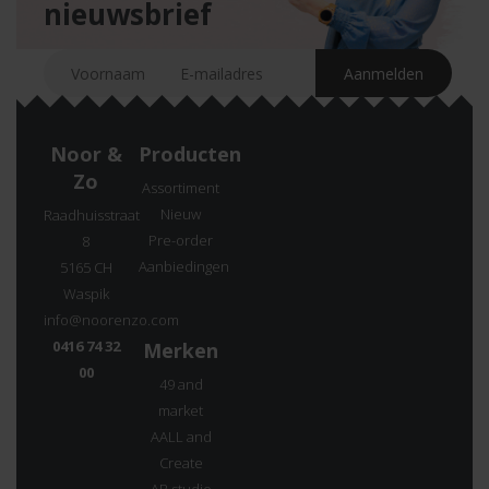
nieuwsbrief
Noor &
Producten
Zo
Assortiment
Nieuw
Raadhuisstraat
Pre-order
8
Aanbiedingen
5165 CH
Waspik
info@noorenzo.com
0416 74 32
Merken
00
49 and
market
AALL and
Create