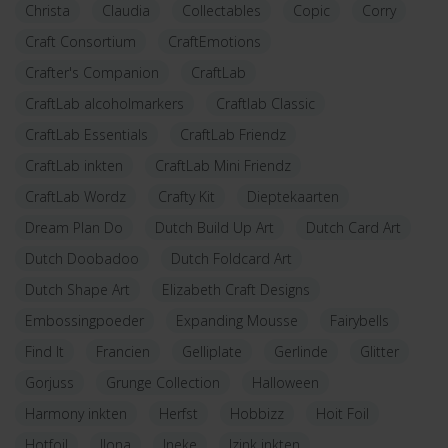
Christa
Claudia
Collectables
Copic
Corry
Craft Consortium
CraftEmotions
Crafter's Companion
CraftLab
CraftLab alcoholmarkers
Craftlab Classic
CraftLab Essentials
CraftLab Friendz
CraftLab inkten
CraftLab Mini Friendz
CraftLab Wordz
Crafty Kit
Dieptekaarten
Dream Plan Do
Dutch Build Up Art
Dutch Card Art
Dutch Doobadoo
Dutch Foldcard Art
Dutch Shape Art
Elizabeth Craft Designs
Embossingpoeder
Expanding Mousse
Fairybells
Find It
Francien
Gelliplate
Gerlinde
Glitter
Gorjuss
Grunge Collection
Halloween
Harmony inkten
Herfst
Hobbizz
Hoit Foil
Hotfoil
Ilona
Ineke
Izink inkten