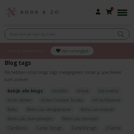
0
Friendz membership
Mijn verlanglijst
Blog tags
Wij hebben onze blogs tags meegegeven zodat jij specifieker
kunt zoeken.
Bekijk alle blogs
Annette
Anouk
Antoinette
Arctic Winter
Arden Creative Studio
Art by Marlene
Baby
Bella Lulu designpapier
Bella Lulu knipvel
Bella Lulu stansplaatjes
Bella Lulu stempel
CardDeco
Carlijn Design
CarlijnDesign
Chantal