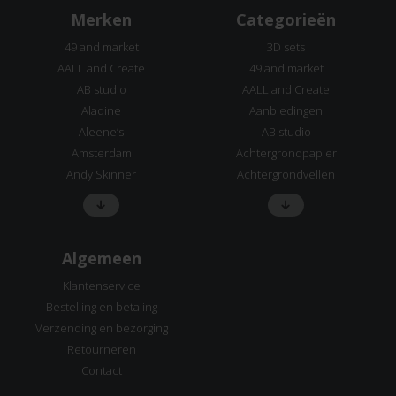
Merken
Categorieën
49 and market
3D sets
AALL and Create
49 and market
AB studio
AALL and Create
Aladine
Aanbiedingen
Aleene’s
AB studio
Amsterdam
Achtergrondpapier
Andy Skinner
Achtergrondvellen
Algemeen
Klantenservice
Bestelling en betaling
Verzending en bezorging
Retourneren
Contact