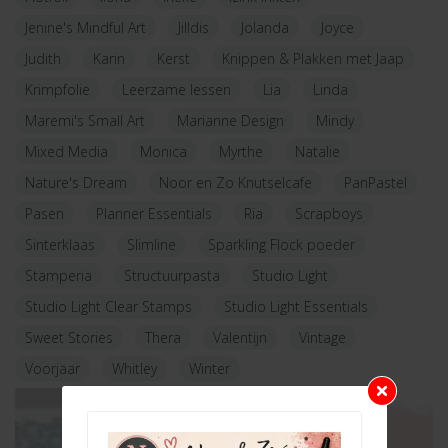
Jenine's Mindful Art
Jilldis
Jolanda
Joyce
Judith
Karin
Kerst
Knippen & Plakken met Jaap
Krimpfolie
Leerzame lessen
Lia
Linda
Maremi's Small Art
Marianne Design
Mindy
Mixed Media
Monica
Myrthe
Natalie
Nature's Dream
Noor en Zo Knutselcafe
PanPastel
Pasen
Planner Essentials
Ria
Scrapboys
Sinterklaas
Slimline
Sparkling Flock poeder
Stamperia
Structuurpasta
Studio Light
Studio Light Clear Stamps
Studio Light Essentials
Sweet Stories
Thera
Valentijn
Vintage
Voorjaar
Whitley
Winter