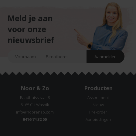
Meld je aan
voor onze
nieuwsbrief
Noor & Zo
Producten
Raadhuisstraat 8
Assortiment
5165 CH Waspik
Nieuw
info@noorenzo.com
Pre-order
0416 74 32 00
Aanbiedingen