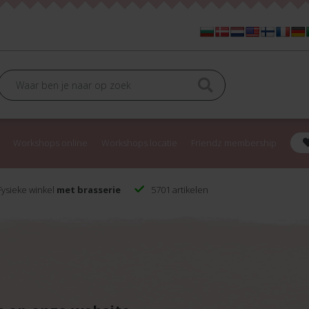
Workshops online
Workshops locatie
Friendz membership
ysieke winkel
met brasserie
5701 artikelen