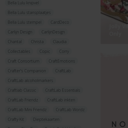
Bella Lulu knipvel
Bella Lulu stansplaatjes
Bella Lulu stempel
CardDeco
Jolly V
Carlijn Design
CarlijnDesign
Only
Chantal
Christa
Claudia
Collectables
Copic
Corry
Craft Consortium
CraftEmotions
Crafter's Companion
CraftLab
CraftLab alcoholmarkers
Craftlab Classic
CraftLab Essentials
CraftLab Friendz
CraftLab inkten
CraftLab Mini Friendz
CraftLab Wordz
Crafty Kit
Dieptekaarten