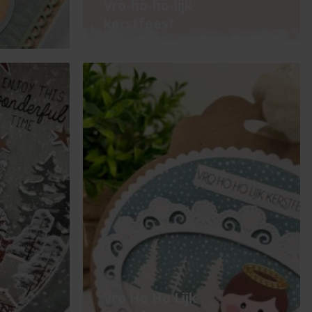
Vro-ho-ho-lijk
kerstfeest
Vro Ho Ho Lijk