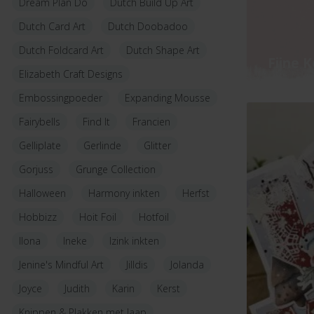
Dream Plan Do
Dutch Build Up Art
Dutch Card Art
Dutch Doobadoo
Dutch Foldcard Art
Dutch Shape Art
Fijne K
Elizabeth Craft Designs
Embossingpoeder
Expanding Mousse
Fairybells
Find It
Francien
Gelliplate
Gerlinde
Glitter
Gorjuss
Grunge Collection
Halloween
Harmony inkten
Herfst
Hobbizz
Hoit Foil
Hotfoil
Ilona
Ineke
Izink inkten
Jenine's Mindful Art
Jilldis
Jolanda
Joyce
Judith
Karin
Kerst
Knippen & Plakken met Jaap