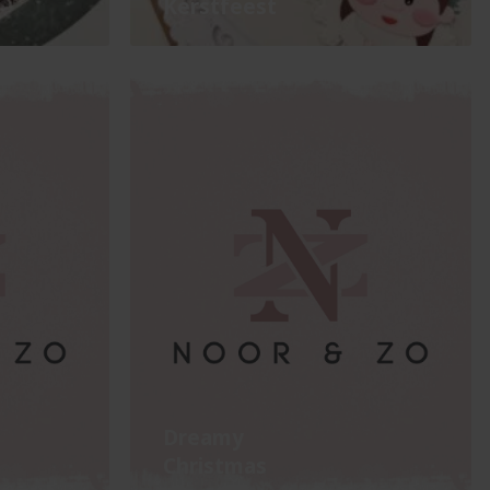
Kerstfeest
Dreamy
Christmas