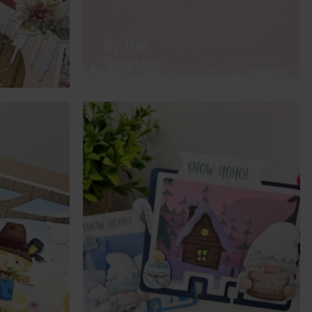
By the
fireplace