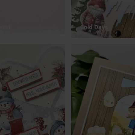
erst
Cold Days