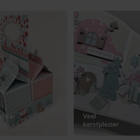
t ka-
Veel
s
kerstplezier