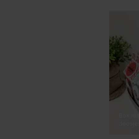
Box me
doosje