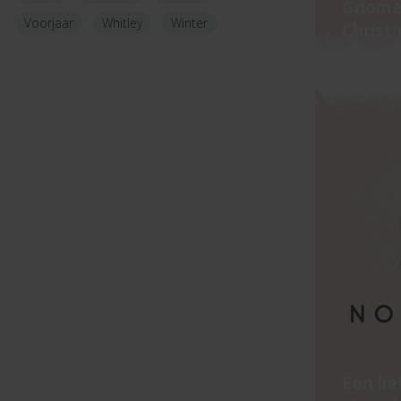
Gnome
Voorjaar
Whitley
Winter
Christ
Een li