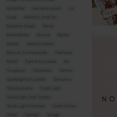
Krimpfolie
Leerzame lessen
Lia
Cozy w
vibes
Linda
Maremi's Small Art
Marianne Design
Mindy
Mixed Media
Monica
Myrthe
Natalie
Nature's Dream
Noor en Zo Knutselcafe
PanPastel
Pasen
Planner Essentials
Ria
Scrapboys
Sinterklaas
Slimline
Sparkling Flock poeder
Stamperia
Structuurpasta
Studio Light
Studio Light Clear Stamps
Studio Light Essentials
Sweet Stories
Thera
Valentijn
Vintage