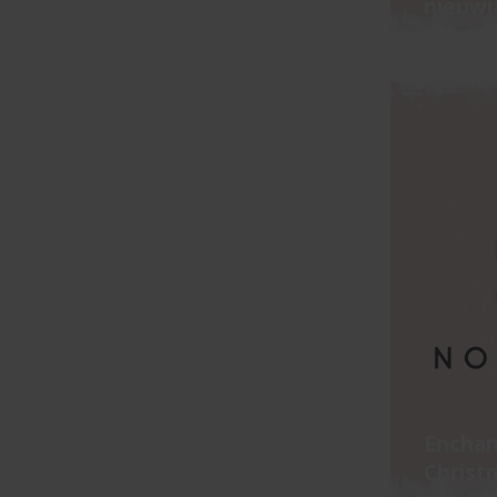
nieuwj
Enchan
Christ