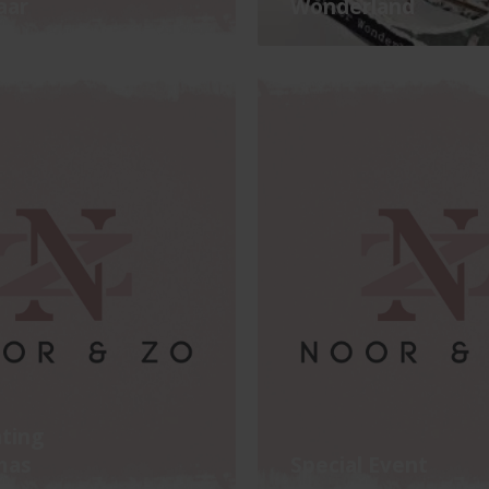
aar
Wonderland
ting
mas
Special Event