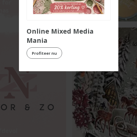
 for
Zalig
mas
kerstfeest
Online Mixed Media
Mania
Profiteer nu
efdevol
Winter