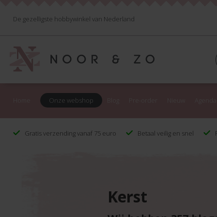
De gezelligste hobbywinkel van Nederland
Home
Onze webshop
Blog
Pre-order
Nieuw
Agenda
Gratis verzending vanaf 75 euro
Betaal veilig en snel
F
Kerst