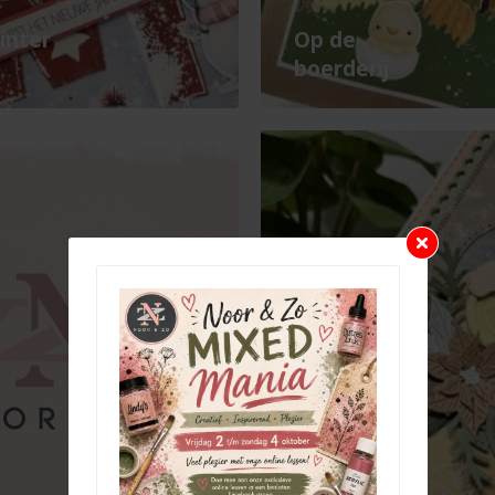
inter
Op de
boerderij