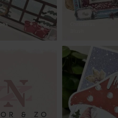
ibes
Christmas
Blush