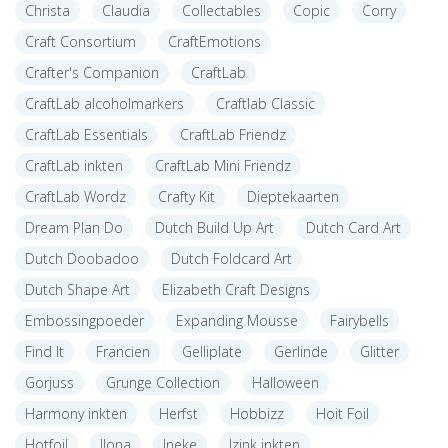
Christa
Claudia
Collectables
Copic
Corry
Craft Consortium
CraftEmotions
Crafter's Companion
CraftLab
CraftLab alcoholmarkers
Craftlab Classic
CraftLab Essentials
CraftLab Friendz
CraftLab inkten
CraftLab Mini Friendz
CraftLab Wordz
Crafty Kit
Dieptekaarten
Dream Plan Do
Dutch Build Up Art
Dutch Card Art
Dutch Doobadoo
Dutch Foldcard Art
Dutch Shape Art
Elizabeth Craft Designs
Embossingpoeder
Expanding Mousse
Fairybells
Find It
Francien
Gelliplate
Gerlinde
Glitter
Gorjuss
Grunge Collection
Halloween
Harmony inkten
Herfst
Hobbizz
Hoit Foil
Hotfoil
Ilona
Ineke
Izink inkten