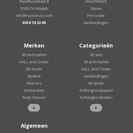
Raadhuisstraat 8
Assortiment
5165 CH Waspik
Nieuw
info@noorenzo.com
Pre-order
0416 74 32 00
Aanbiedingen
Merken
Categorieën
49 and market
3D sets
AALL and Create
49 and market
AB studio
AALL and Create
Aladine
Aanbiedingen
Aleene’s
AB studio
Amsterdam
Achtergrondpapier
Andy Skinner
Achtergrondvellen
Algemeen