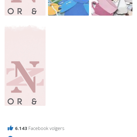
Time
Merry
Special
for
christmas
pauwer
tea
Vintage
6.143
Facebook volgers
christmas