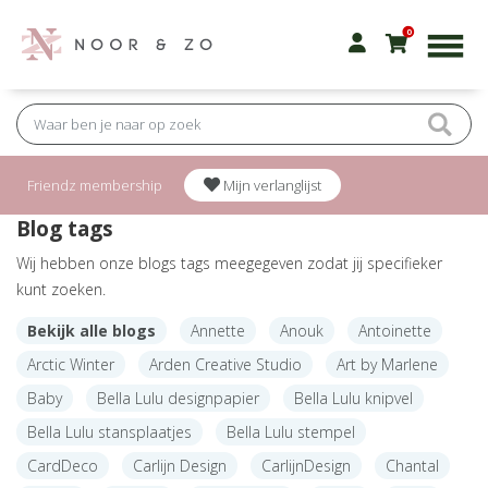
0
Friendz membership
Mijn verlanglijst
Blog tags
Wij hebben onze blogs tags meegegeven zodat jij specifieker
kunt zoeken.
Bekijk alle blogs
Annette
Anouk
Antoinette
Arctic Winter
Arden Creative Studio
Art by Marlene
Baby
Bella Lulu designpapier
Bella Lulu knipvel
Bella Lulu stansplaatjes
Bella Lulu stempel
CardDeco
Carlijn Design
CarlijnDesign
Chantal