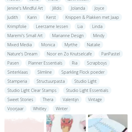
Jenine's Mindful Art
Jilldis
Jolanda
Joyce
Judith
Karin
Kerst
Knippen & Plakken met Jaap
Krimpfolie
Leerzame lessen
Lia
Linda
Maremi's Small Art
Marianne Design
Mindy
Mixed Media
Monica
Myrthe
Natalie
Nature's Dream
Noor en Zo Knutselcafe
PanPastel
Pasen
Planner Essentials
Ria
Scrapboys
Sinterklaas
Slimline
Sparkling Flock poeder
Stamperia
Structuurpasta
Studio Light
Studio Light Clear Stamps
Studio Light Essentials
Sweet Stories
Thera
Valentijn
Vintage
Voorjaar
Whitley
Winter