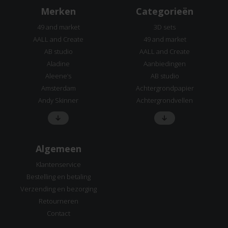
Merken
Categorieën
49 and market
3D sets
AALL and Create
49 and market
AB studio
AALL and Create
Aladine
Aanbiedingen
Aleene’s
AB studio
Amsterdam
Achtergrondpapier
Andy Skinner
Achtergrondvellen
Algemeen
Klantenservice
Bestelling en betaling
Verzending en bezorging
Retourneren
Contact