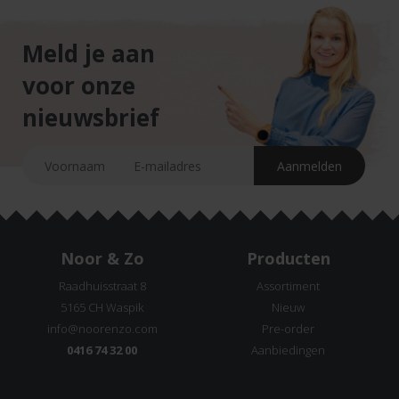
Meld je aan
voor onze
nieuwsbrief
Noor & Zo
Producten
Raadhuisstraat 8
Assortiment
5165 CH Waspik
Nieuw
info@noorenzo.com
Pre-order
0416 74 32 00
Aanbiedingen