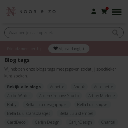
0
Friendz membership
Mijn verlanglijst
Blog tags
Wij hebben onze blogs tags meegegeven zodat jij specifieker
kunt zoeken.
Bekijk alle blogs
Annette
Anouk
Antoinette
Arctic Winter
Arden Creative Studio
Art by Marlene
Baby
Bella Lulu designpapier
Bella Lulu knipvel
Bella Lulu stansplaatjes
Bella Lulu stempel
CardDeco
Carlijn Design
CarlijnDesign
Chantal