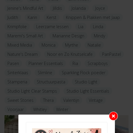
Jenine's Mindful Art
Jilldis
Jolanda
Joyce
Judith
Karin
Kerst
Knippen & Plakken met Jaap
Krimpfolie
Leerzame lessen
Lia
Linda
Maremi's Small Art
Marianne Design
Mindy
Mixed Media
Monica
Myrthe
Natalie
Nature's Dream
Noor en Zo Knutselcafe
PanPastel
Pasen
Planner Essentials
Ria
Scrapboys
Sinterklaas
Slimline
Sparkling Flock poeder
Stamperia
Structuurpasta
Studio Light
Studio Light Clear Stamps
Studio Light Essentials
Sweet Stories
Thera
Valentijn
Vintage
Voorjaar
Whitley
Winter