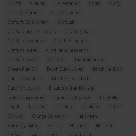
Christa
Claudia
Collectables
Copic
Corry
Craft Consortium
CraftEmotions
Crafter's Companion
CraftLab
CraftLab alcoholmarkers
Craftlab Classic
CraftLab Essentials
CraftLab Friendz
CraftLab inkten
CraftLab Mini Friendz
CraftLab Wordz
Crafty Kit
Dieptekaarten
Dream Plan Do
Dutch Build Up Art
Dutch Card Art
Dutch Doobadoo
Dutch Foldcard Art
Dutch Shape Art
Elizabeth Craft Designs
Embossingpoeder
Expanding Mousse
Fairybells
Find It
Francien
Gelliplate
Gerlinde
Glitter
Gorjuss
Grunge Collection
Halloween
Harmony inkten
Herfst
Hobbizz
Hoit Foil
Hotfoil
Ilona
Ineke
Izink inkten