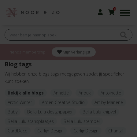
0
Friendz membership
Mijn verlanglijst
Blog tags
Wij hebben onze blogs tags meegegeven zodat jij specifieker
kunt zoeken.
Bekijk alle blogs
Annette
Anouk
Antoinette
Arctic Winter
Arden Creative Studio
Art by Marlene
Baby
Bella Lulu designpapier
Bella Lulu knipvel
Bella Lulu stansplaatjes
Bella Lulu stempel
CardDeco
Carlijn Design
CarlijnDesign
Chantal