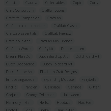
Christa
Claudia
Collectables
Copic
Corry
Craft Consortium
CraftEmotions
Crafter's Companion
CraftLab
CraftLab alcoholmarkers
Craftlab Classic
CraftLab Essentials
CraftLab Friendz
CraftLab inkten
CraftLab Mini Friendz
CraftLab Wordz
Crafty Kit
Dieptekaarten
Dream Plan Do
Dutch Build Up Art
Dutch Card Art
Dutch Doobadoo
Dutch Foldcard Art
Dutch Shape Art
Elizabeth Craft Designs
Embossingpoeder
Expanding Mousse
Fairybells
Find It
Francien
Gelliplate
Gerlinde
Glitter
Gorjuss
Grunge Collection
Halloween
Harmony inkten
Herfst
Hobbizz
Hoit Foil
Hotfoil
Ilona
Ineke
Izink inkten