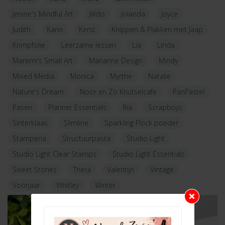
Jenine's Mindful Art
Jilldis
Jolanda
Joyce
Judith
Karin
Kerst
Knippen & Plakken met Jaap
Krimpfolie
Leerzame lessen
Lia
Linda
Maremi's Small Art
Marianne Design
Mindy
Mixed Media
Monica
Myrthe
Natalie
Nature's Dream
Noor en Zo Knutselcafe
PanPastel
Pasen
Planner Essentials
Ria
Scrapboys
Sinterklaas
Slimline
Sparkling Flock poeder
Stamperia
Structuurpasta
Studio Light
Studio Light Clear Stamps
Studio Light Essentials
Sweet Stories
Thera
Valentijn
Vintage
Voorjaar
Whitley
Winter