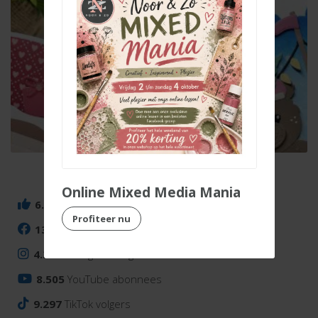
Online Mixed Media Mania
6.143
Facebook volgers
Pakjespiet
Pietenpost
Profiteer nu
13.764
Facebook groep leden
4.338
Instagram volgers
8.505
YouTube abonnees
9.297
TikTok volgers