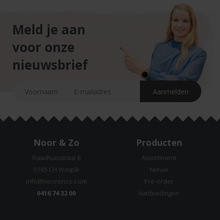
Meld je aan
voor onze
nieuwsbrief
Noor & Zo
Producten
Raadhuisstraat 8
Assortiment
5165 CH Waspik
Nieuw
info@noorenzo.com
Pre-order
0416 74 32 00
Aanbiedingen