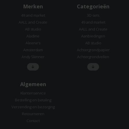
Merken
Categorieën
49 and market
3D sets
AALL and Create
49 and market
AB studio
AALL and Create
Aladine
Aanbiedingen
Aleene’s
AB studio
Amsterdam
Achtergrondpapier
Andy Skinner
Achtergrondvellen
Algemeen
Klantenservice
Bestelling en betaling
Verzending en bezorging
Retourneren
Contact