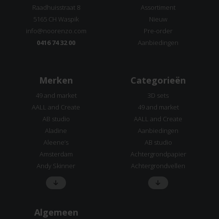
Raadhuisstraat 8
Assortiment
5165 CH Waspik
Nieuw
info@noorenzo.com
Pre-order
0416 74 32 00
Aanbiedingen
Merken
Categorieën
49 and market
3D sets
AALL and Create
49 and market
AB studio
AALL and Create
Aladine
Aanbiedingen
Aleene’s
AB studio
Amsterdam
Achtergrondpapier
Andy Skinner
Achtergrondvellen
Algemeen