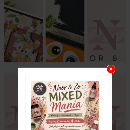
Kom
ga
Vrolijk
mee
Halloween
kerstfeest