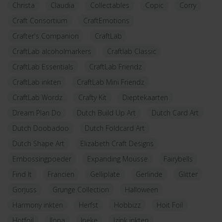
Christa
Claudia
Collectables
Copic
Corry
Craft Consortium
CraftEmotions
Crafter's Companion
CraftLab
CraftLab alcoholmarkers
Craftlab Classic
CraftLab Essentials
CraftLab Friendz
CraftLab inkten
CraftLab Mini Friendz
CraftLab Wordz
Crafty Kit
Dieptekaarten
Dream Plan Do
Dutch Build Up Art
Dutch Card Art
Dutch Doobadoo
Dutch Foldcard Art
Dutch Shape Art
Elizabeth Craft Designs
Embossingpoeder
Expanding Mousse
Fairybells
Find It
Francien
Gelliplate
Gerlinde
Glitter
Gorjuss
Grunge Collection
Halloween
Harmony inkten
Herfst
Hobbizz
Hoit Foil
Hotfoil
Ilona
Ineke
Izink inkten