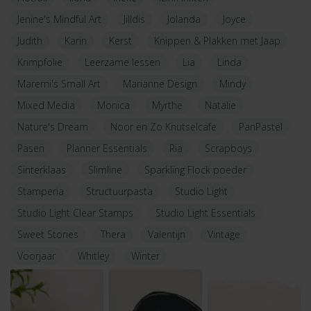
Jenine's Mindful Art
Jilldis
Jolanda
Joyce
Judith
Karin
Kerst
Knippen & Plakken met Jaap
Krimpfolie
Leerzame lessen
Lia
Linda
Maremi's Small Art
Marianne Design
Mindy
Mixed Media
Monica
Myrthe
Natalie
Nature's Dream
Noor en Zo Knutselcafe
PanPastel
Pasen
Planner Essentials
Ria
Scrapboys
Sinterklaas
Slimline
Sparkling Flock poeder
Stamperia
Structuurpasta
Studio Light
Studio Light Clear Stamps
Studio Light Essentials
Sweet Stories
Thera
Valentijn
Vintage
Voorjaar
Whitley
Winter