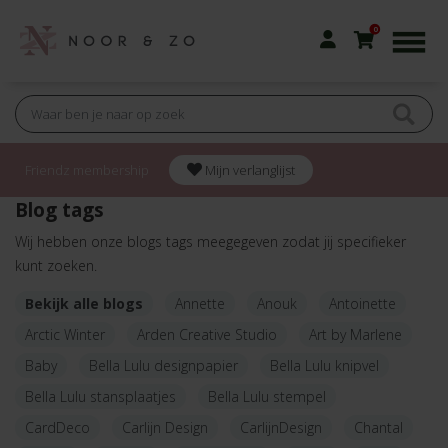
0
Friendz membership
Mijn verlanglijst
Blog tags
Wij hebben onze blogs tags meegegeven zodat jij specifieker
kunt zoeken.
Bekijk alle blogs
Annette
Anouk
Antoinette
Arctic Winter
Arden Creative Studio
Art by Marlene
Baby
Bella Lulu designpapier
Bella Lulu knipvel
Bella Lulu stansplaatjes
Bella Lulu stempel
CardDeco
Carlijn Design
CarlijnDesign
Chantal