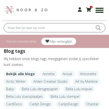
0
Friendz membership
Mijn verlanglijst
Blog tags
Wij hebben onze blogs tags meegegeven zodat jij specifieker
kunt zoeken.
Bekijk alle blogs
Annette
Anouk
Antoinette
Arctic Winter
Arden Creative Studio
Art by Marlene
Baby
Bella Lulu designpapier
Bella Lulu knipvel
Bella Lulu stansplaatjes
Bella Lulu stempel
CardDeco
Carlijn Design
CarlijnDesign
Chantal