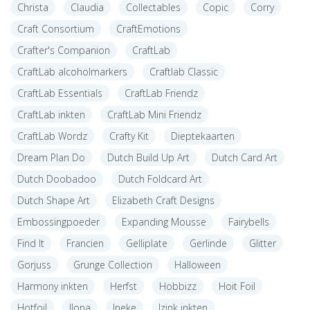
Christa
Claudia
Collectables
Copic
Corry
Craft Consortium
CraftEmotions
Crafter's Companion
CraftLab
CraftLab alcoholmarkers
Craftlab Classic
CraftLab Essentials
CraftLab Friendz
CraftLab inkten
CraftLab Mini Friendz
CraftLab Wordz
Crafty Kit
Dieptekaarten
Dream Plan Do
Dutch Build Up Art
Dutch Card Art
Dutch Doobadoo
Dutch Foldcard Art
Dutch Shape Art
Elizabeth Craft Designs
Embossingpoeder
Expanding Mousse
Fairybells
Find It
Francien
Gelliplate
Gerlinde
Glitter
Gorjuss
Grunge Collection
Halloween
Harmony inkten
Herfst
Hobbizz
Hoit Foil
Hotfoil
Ilona
Ineke
Izink inkten