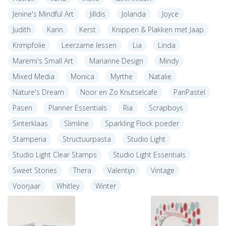
Jenine's Mindful Art
Jilldis
Jolanda
Joyce
Judith
Karin
Kerst
Knippen & Plakken met Jaap
Krimpfolie
Leerzame lessen
Lia
Linda
Maremi's Small Art
Marianne Design
Mindy
Mixed Media
Monica
Myrthe
Natalie
Nature's Dream
Noor en Zo Knutselcafe
PanPastel
Pasen
Planner Essentials
Ria
Scrapboys
Sinterklaas
Slimline
Sparkling Flock poeder
Stamperia
Structuurpasta
Studio Light
Studio Light Clear Stamps
Studio Light Essentials
Sweet Stories
Thera
Valentijn
Vintage
Voorjaar
Whitley
Winter