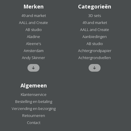
Merken
Categorieën
49 and market
3D sets
AALL and Create
49 and market
AB studio
AALL and Create
Aladine
Aanbiedingen
Aleene’s
AB studio
Amsterdam
Achtergrondpapier
Andy Skinner
Achtergrondvellen
Algemeen
Klantenservice
Bestelling en betaling
Verzending en bezorging
Retourneren
Contact