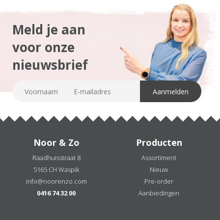
Meld je aan
voor onze
nieuwsbrief
Noor & Zo
Producten
Raadhuisstraat 8
Assortiment
5165 CH Waspik
Nieuw
info@noorenzo.com
Pre-order
0416 74 32 00
Aanbiedingen