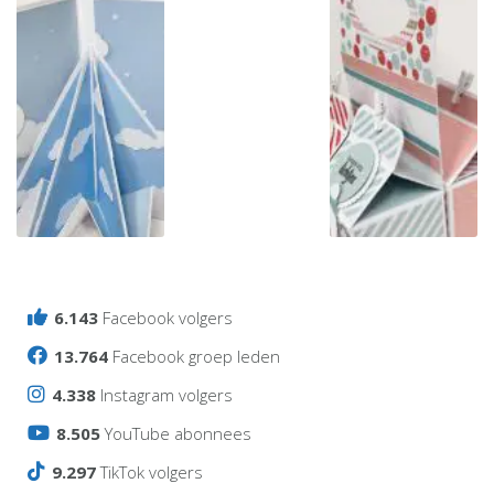
Box
Online
met
workshop
ka-
6.143
Facebook volgers
Sterkaart
doosjes
13.764
Facebook groep leden
4.338
Instagram volgers
8.505
YouTube abonnees
9.297
TikTok volgers